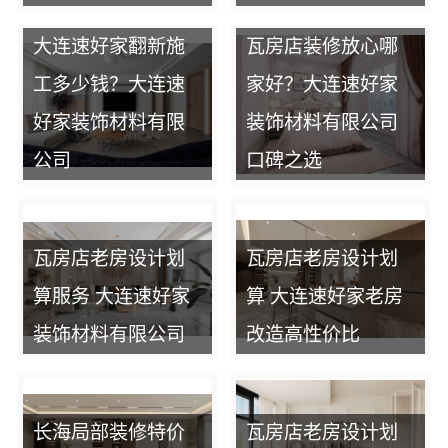
大连速好家翻新施
瓦房店装修放心哪
工多少钱？大连速
家好？大连速好家
好家装饰材料有限
装饰材料有限公司
公司
口碑之选
瓦房店老房设计划
瓦房店老房设计划
算服务 大连速好家
算 大连速好家老房
装饰材料有限公司
改造高性价比
长海局部装修特价
瓦房店老房设计划