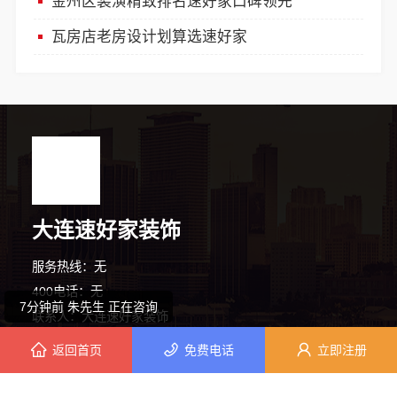
金州区装潢精致排名速好家口碑领先
瓦房店老房设计划算选速好家
6分钟前 苏女士 正在咨询
1分钟前 王小姐 正在咨询
大连速好家装饰
3分钟前 刘女士 正在咨询
服务热线：无
400电话：无
7分钟前 朱先生 正在咨询
联系人：大连速好家装饰
公司地址：辽宁省大连市甘井子区辛寨子街道新水泥路898号
返回首页
免费电话
立即注册
2分钟前 马小姐 正在咨询
Copyright © 2010-2020 信息产业网 All Rights Reserved